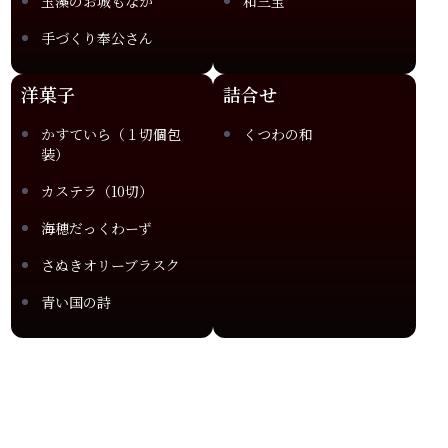
玉藻のお城もなか
和三宝
手づくり奉公さん
洋菓子
詰合せ
かすていら（１切個包
くつわの和
装）
カステラ（10切）
海穂だっくわーず
さぬきオリーブラスク
青い国の詩